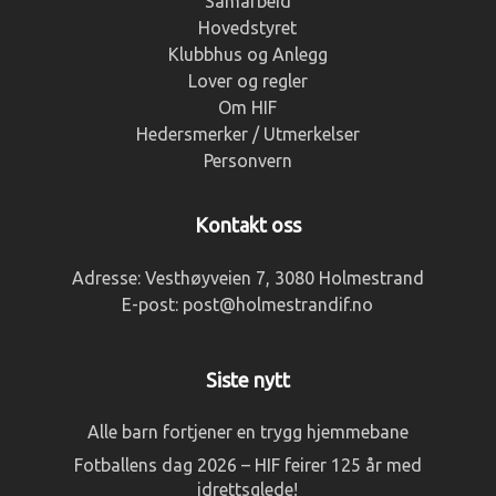
Samarbeid
Hovedstyret
Klubbhus og Anlegg
Lover og regler
Om HIF
Hedersmerker / Utmerkelser
Personvern
Kontakt oss
Adresse:
Vesthøyveien 7, 3080 Holmestrand
E-post:
post@holmestrandif.no
Siste nytt
Alle barn fortjener en trygg hjemmebane
Fotballens dag 2026 – HIF feirer 125 år med
idrettsglede!