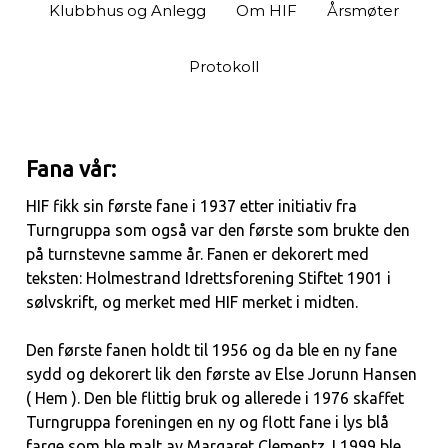
Klubbhus og Anlegg
Om HIF
Årsmøter
Protokoll
Fana vår:
HIF fikk sin første fane i 1937 etter initiativ fra
Turngruppa som også var den første som brukte den
på turnstevne samme år. Fanen er dekorert med
teksten: Holmestrand Idrettsforening Stiftet 1901 i
sølvskrift, og merket med HIF merket i midten.
Den første fanen holdt til 1956 og da ble en ny fane
sydd og dekorert lik den første av Else Jorunn Hansen
( Hem ). Den ble flittig bruk og allerede i 1976 skaffet
Turngruppa foreningen en ny og flott fane i lys blå
farge som ble malt av Margaret Clementz. I 1999 ble