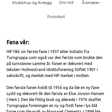
Klubbhus og Anlegg
Om HIF
Årsmøter
Protokoll
Fana vår:
HIF fikk sin første fane i 1937 etter initiativ fra
Turngruppa som også var den første som brukte den
på turnstevne samme år. Fanen er dekorert med
teksten: Holmestrand Idrettsforening Stiftet 1901 i
sølvskrift, og merket med HIF merket i midten.
Den første fanen holdt til 1956 og da ble en ny fane
sydd og dekorert lik den første av Else Jorunn Hansen
( Hem ). Den ble flittig bruk og allerede i 1976 skaffet
Turngruppa foreningen en ny og flott fane i lys blå
farge som ble malt av Margaret Clementz. I 1999 ble