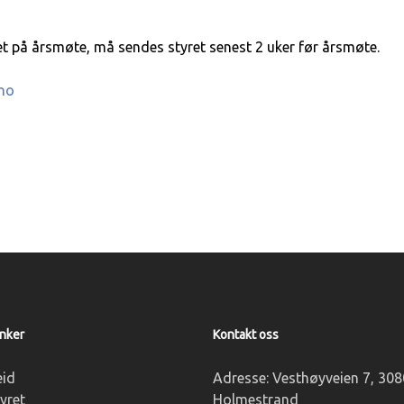
 på årsmøte, må sendes styret senest 2 uker før årsmøte.
.no
enker
Kontakt oss
id
Adresse:
Vesthøyveien 7, 308
yret
Holmestrand