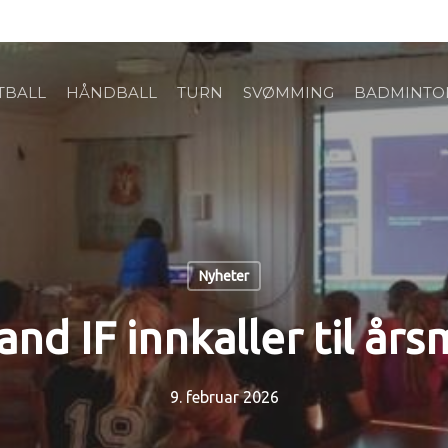
TBALL
HÅNDBALL
TURN
SVØMMING
BADMINTO
Nyheter
nd IF innkaller til år
9. februar 2026