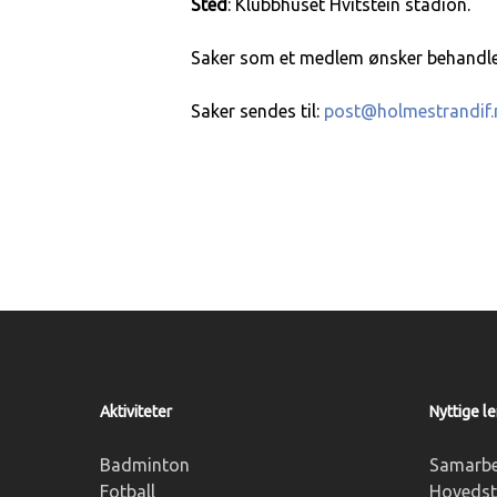
Sted
: Klubbhuset Hvitstein stadion.
Saker som et medlem ønsker behandlet
Saker sendes til:
post@holmestrandif
Aktiviteter
Nyttige l
Badminton
Samarbe
Fotball
Hovedst