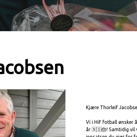
Jacobsen
Kjære Thorleif Jacobse
Vi i HiF fotball ønsker 
år 🇳🇴🎂! Samtidig vil 
innsatsen du gjør for 