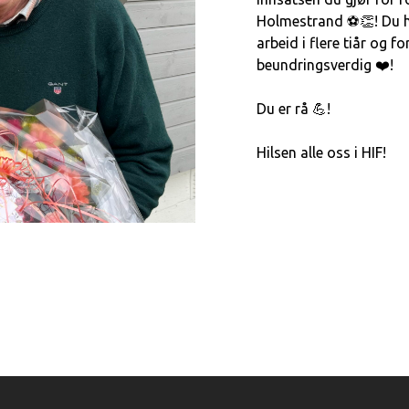
Holmestrand ⚽👏! Du har
arbeid i flere tiår og for
beundringsverdig ❤️!
Du er rå 💪!
Hilsen alle oss i HIF!