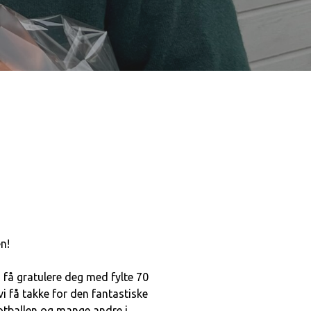
n!
å få gratulere deg med fylte 70
vi få takke for den fantastiske
fotballen og mange andre i